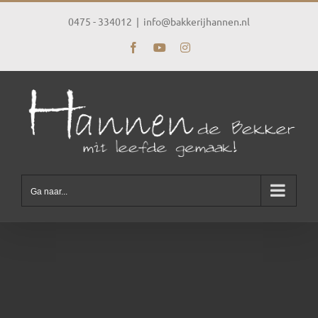
Ga
naar
0475 - 334012
|
info@bakkerijhannen.nl
inhoud
Facebook
YouTube
Instagram
Ga naar...