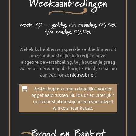
week 32 – geldig van maandag 03.08.
t/m zondag 09.08.
Wekelijks hebben wij speciale aanbiedingen uit
onze ambachtelijke bakkerij én onze
uitgebreide versafdeling. Wij houden je graag
via email hiervan op de hoogte. Meld je daarom
aan voor onze
nieuwsbrief
.
Bestellingen kunnen dagelijks worden
opgehaald tussen 08.30 uur en uiterlijk 1
uur vóór sluitingstijd in één van onze 4
winkels naar keuze.