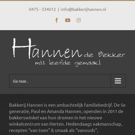
Ga
naar
0475 - 334012
|
info@bakkerijhannen.nl
inhoud
Facebook
YouTube
Instagram
Ga naar...
Bakkerij Hannen is een ambachtelijk familiebedrijf. De 5e
generatie, Paul en Amanda Hannen, openden in 2011 de
bakkerswinkel van hun dromen in het nieuwe
winkelcentrum van Herten. Hedendaags vakmanschap,
recepten “van toen” & smaak als “vanouds”,