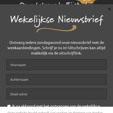
×
Ontvang iedere zondagavond onze nieuwsbrief met de
weekaanbiedingen. Schrijf je nu in! Uitschrijven kan altijd
makkelijk via de uitschrijflink.
© Copyright 2015 -
2026 | Hannen de Bekker | Alle Rechten
Ik ga akkoord met het ontvangen van de wekelijkse
voorbehouden |
Cookie & Privacy Policy
nieuwsbrief*
Deze website maakt gebruik van cookies en diensten van derden.