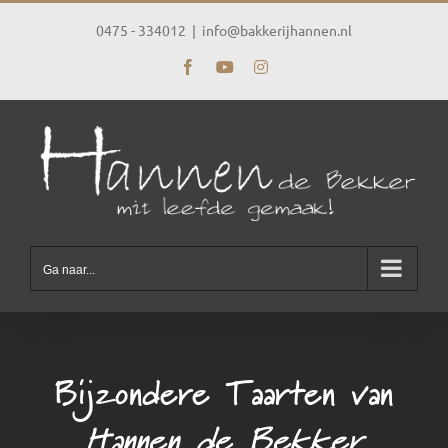
Ga
naar
0475 - 334012
|
info@bakkerijhannen.nl
inhoud
Facebook
YouTube
Instagram
Ga naar...
Bijzondere Taarten van
Hannen de Bekker